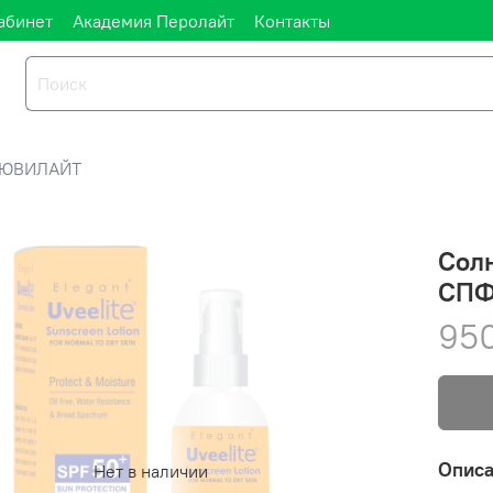
абинет
Академия Перолайт
Контакты
ЮВИЛАЙТ
Сол
СПФ 
950
Опис
Нет в наличии