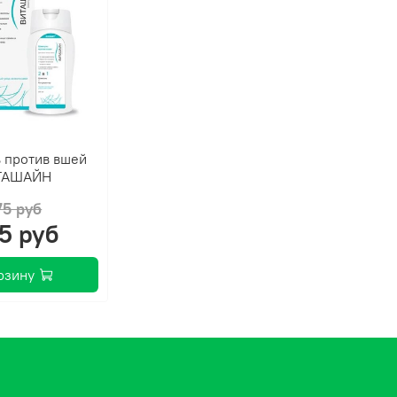
Cetear
Vitami
Ethylh
Allan
Water
 против вшей
ОП
ТАШАЙН
75 руб
1. Ши
5 руб
как о
глубо
рзину
повре
UVB-л
солне
Возде
спосо
эффек